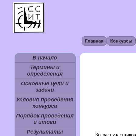
Главная
Конкурсы
В начало
Термины и
определения
Основные цели и
задачи
Условия проведения
конкурса
Порядок проведения
и итоги
Результаты
Возраст участников