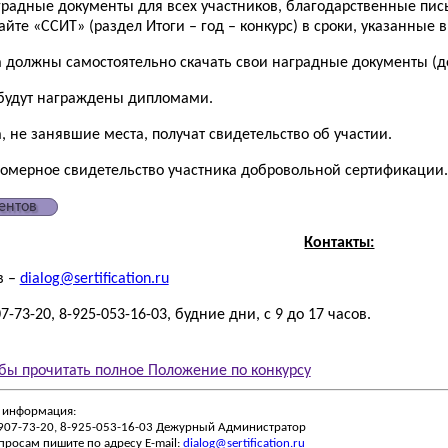
аградные документы для всех участников, благодарственные пис
йте «ССИТ» (раздел Итоги – год – конкурс) в сроки, указанные 
а должны самостоятельно скачать свои наградные документы (до
будут награждены дипломами.
, не занявшие места, получат свидетельство об участии.
номерное свидетельство участника добровольной сертификации.
ентов
Контакты:
в –
dialog@sertification.ru
-73-20, 8-925-053-16-03, будние дни, с 9 до 17 часов.
бы прочитать полное Положение по конкурсу
 информация:
-907-73-20, 8-925-053-16-03 Дежурный Администратор
просам пишите по адресу E-mail:
dialog@sertification.ru