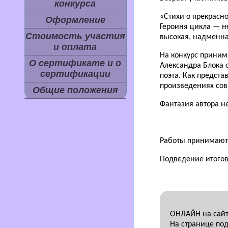
конкурса
«Стихи о прекрасн
Оформление
Героиня цикла — н
Стоимость участия
высокая, надменна
и оплата
На конкурс приним
О сертификате и о
Александра Блока 
сертификации
поэта. Как предста
произведениях со
Общие положения
Фантазия автора не
Работы принимаются
Подведение итогов
ОНЛАЙН на сайте
На странице под