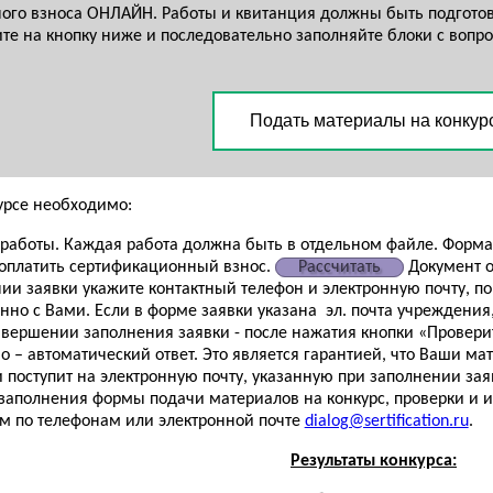
ого взноса ОНЛАЙН. Работы и квитанция должны быть подготов
ите на кнопку ниже и последовательно заполняйте блоки с воп
Подать материалы на конкур
курсе необходимо:
работы. Каждая работа должна быть в отдельном файле. Форма
 оплатить сертификационный взнос.
Рассчитать
Документ об
ии заявки укажите контактный телефон и электронную почту, по
но с Вами. Если в форме заявки указана эл. почта учреждения, к
авершении заполнения заявки - после нажатия кнопки «Проверит
о – автоматический ответ. Это является гарантией, что Ваши ма
 поступит на электронную почту, указанную при заполнении зая
заполнения формы подачи материалов на конкурс, проверки и 
м по телефонам или электронной почте
dialog@sertification.ru
.
Результаты конкурса: