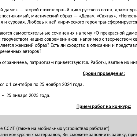
ой даме» — второй стихотворный цикл русского поэта, драматур
епостижимый, мистический образ — «Дева», «Святая», «Непост
я и суровая. Любовь к ней лирического героя трансформируется
аются самостоятельные сочинения на тему «О прекрасной даме»
с творчеством наших современников, например с творчеством с
вляется женский образ? Есть ли сходство в описании и предста
временных авторов?
 ограничена, патриотизм приветствуются. Работы, взятые из ин
Сроки проведения:
 с 1 сентября по 25 ноября 2024 года.
 – 25 января 2025 года.
Прием работ на конкурс:
 ССИТ (также на мобильных устройствах работает)
ачи конкурсных материалов, Вы сможете заполнить заявку, при