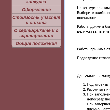
конкурса
На конкурс приним
Оформление
Выберите наиболее
Стоимость участия
впечатления.
и оплата
Работы должны быть
О сертификате и о
целиком взятые из 
сертификации
Общие положения
Работы принимаются
Подведение итогов
Для участия в кон
Подготовить 
Рассчитать и
При заполнен
непосредствен
При завершен
письмо – авт