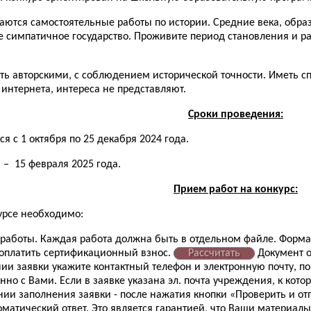
аются самостоятельные работы по истории. Средние века, обра
 симпатичное государство. Проживите период становления и ра
 авторскими, с соблюдением исторической точности. Иметь спис
интернета, интереса не представляют.
Сроки проведения:
 с 1 октября по 25 декабря 2024 года.
 – 15 февраля 2025 года.
Прием работ на конкурс:
курсе необходимо:
работы. Каждая работа должна быть в отдельном файле. Формат
 оплатить сертификационный взнос.
Рассчитать
Документ об
ии заявки укажите контактный телефон и электронную почту, по
но с Вами. Если в заявке указана эл. почта учреждения, к которо
ии заполнения заявки - после нажатия кнопки «Проверить и отп
оматический ответ. Это является гарантией, что Ваши материал