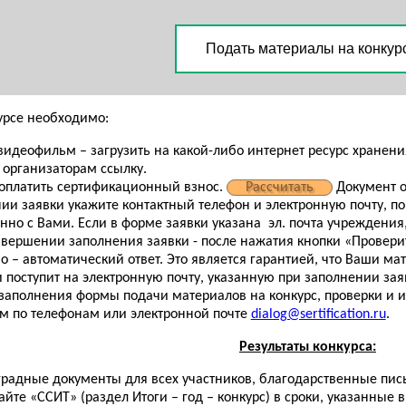
Подать материалы на конкур
курсе необходимо:
видеофильм – загрузить на какой-либо интернет ресурс хранения 
 организаторам ссылку.
 оплатить сертификационный взнос.
Рассчитать
Документ об
ии заявки укажите контактный телефон и электронную почту, по
но с Вами. Если в форме заявки указана эл. почта учреждения, к
авершении заполнения заявки - после нажатия кнопки «Проверит
о – автоматический ответ. Это является гарантией, что Ваши ма
 поступит на электронную почту, указанную при заполнении зая
заполнения формы подачи материалов на конкурс, проверки и 
м по телефонам или электронной почте
dialog@sertification.ru
.
Результаты конкурса:
аградные документы для всех участников, благодарственные пис
йте «ССИТ» (раздел Итоги – год – конкурс) в сроки, указанные 