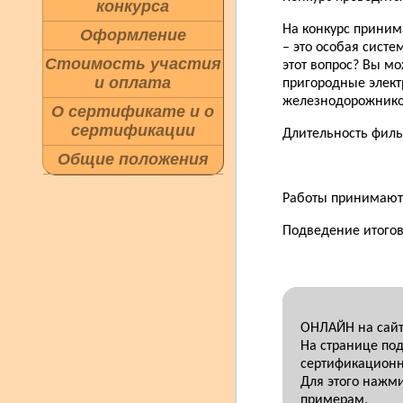
конкурса
На конкурс приним
Оформление
– это особая сист
Стоимость участия
этот вопрос? Вы м
и оплата
пригородные элект
железнодорожников
О сертификате и о
сертификации
Длительность филь
Общие положения
Работы принимаются
Подведение итогов
ОНЛАЙН на сайте
На странице под
сертификационн
Для этого нажм
примерам.