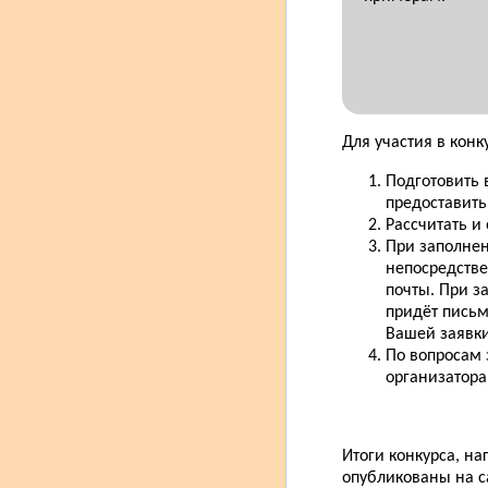
Для участия в кон
Подготовить 
предоставить
Рассчитать и
При заполнен
непосредствен
почты. При з
придёт письм
Вашей заявки
По вопросам 
организатора
Итоги конкурса, н
опубликованы на са