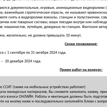
аются документальные, игровые, анимационные видеоролики (
ема, важнейшая стратегическая отрасль, ее называют кровеносн
ожете снять в видеоролике вокзалы, станции и полустаночки; с
рички или товарные составы; ваши поездки внутри или наблюде
: машинистов, путейцев, дежурных по станции. Фантазия автор
ма, желательно, не должна превышать 10 минут.
Сроки проведения:
 с 1 сентября по 31 октября 2024 года.
 – 20 декабря 2024 года.
Прием работ на конкурс:
 ССИТ (также на мобильных устройствах работает)
ачи конкурсных материалов, Вы сможете заполнить заявку, при
ого взноса ОНЛАЙН. Работы и квитанция должны быть подготов
ите на кнопку ниже и последовательно заполняйте блоки с воп