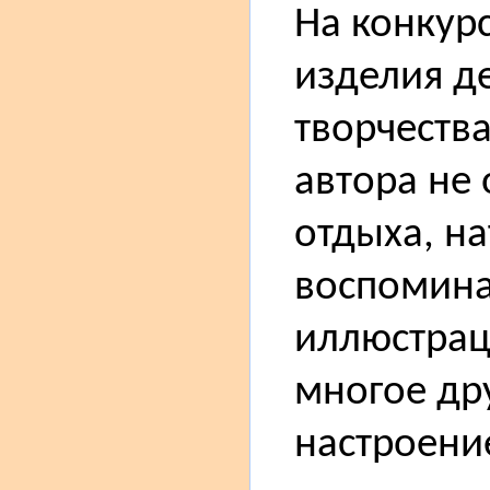
На конкур
изделия д
творчеств
автора не 
отдыха, н
воспомина
иллюстрац
многое дру
настроени