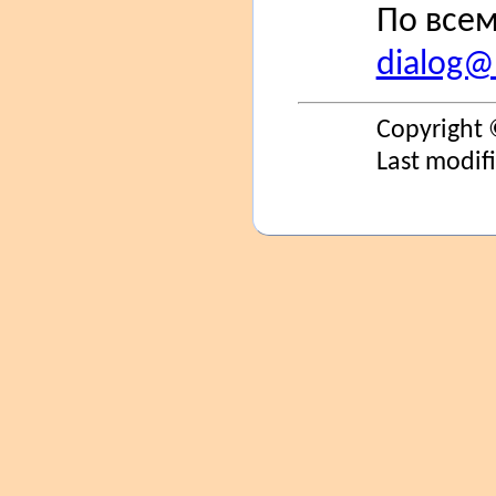
По всем
dialog@s
Copyright 
Last modif