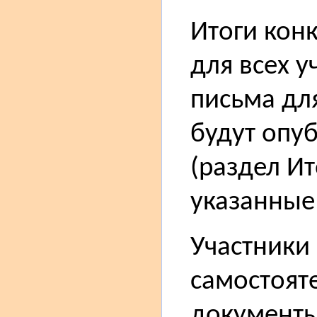
Итоги кон
для всех у
письма дл
будут опу
(раздел Ит
указанные
Участники
самостоят
документы 