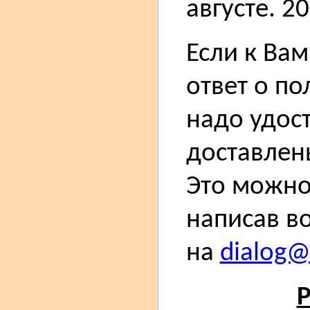
августе. 2
Если к Ва
ответ о п
надо удос
доставлен
Это можно
написав в
на
dialog@s
Р