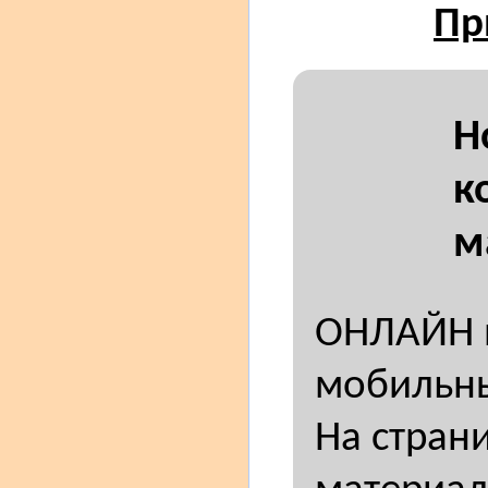
Пр
Н
к
м
ОНЛАЙН н
мобильны
На стран