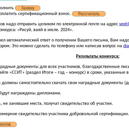
полнить
Заявку
 оплатить сертификационный взнос.
Рассчитать
ов надо отправить целиком по электронной почте на адрес
sept@
онкурса: «Рисуй, ваяй в июле. 2024».
шел автоматический ответ о получении Вашего письма, Вам надо
ором. Это можно сделать по телефону или написав вопрос на
dia
Результаты конкурса:
аградные документы для всех участников, благодарственные пис
йте «ССИТ» (раздел Итоги – год – конкурс) в сроки, указанные 
а должны самостоятельно скачать свои наградные документы (до
будут награждены дипломами.
, не занявшие места, получат свидетельство об участии.
номерное свидетельство участника добровольной сертификации.
ентов