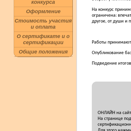
конкурса
На конкурс приним
Оформление
ограничена: впеча
Стоимость участия
другое, от души и 
и оплата
О сертификате и о
сертификации
Работы принимаются
Общие положения
Опубликование баз
Подведение итогов
ОНЛАЙН на сайте
На странице под
сертификационн
Для этого нажм