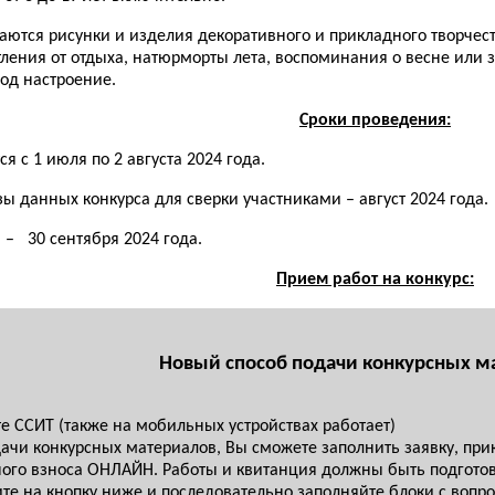
аются рисунки и изделия декоративного и прикладного творчест
тления от отдыха, натюрморты лета, воспоминания о весне или
под настроение.
Сроки проведения:
 с 1 июля по 2 августа 2024 года.
ы данных конкурса для сверки участниками – август 2024 года.
 – 30 сентября 2024 года.
Прием работ на конкурс:
Новый способ подачи конкурсных м
 ССИТ (также на мобильных устройствах работает)
ачи конкурсных материалов, Вы сможете заполнить заявку, при
ого взноса ОНЛАЙН. Работы и квитанция должны быть подготов
ите на кнопку ниже и последовательно заполняйте блоки с воп