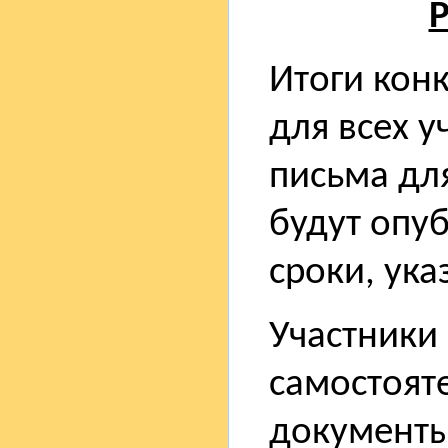
Р
Итоги кон
для всех у
письма дл
будут опу
сроки, ук
Участники
самостоят
документы 