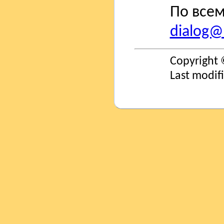
По всем
dialog@s
Copyright 
Last modif