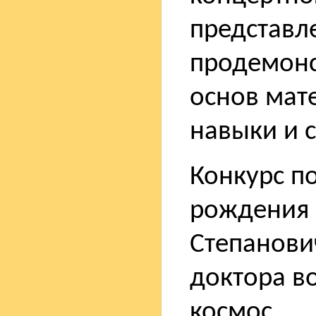
представле
продемонс
основ мат
навыки и 
Конкурс п
рождения 
Степанови
доктора во
космос.