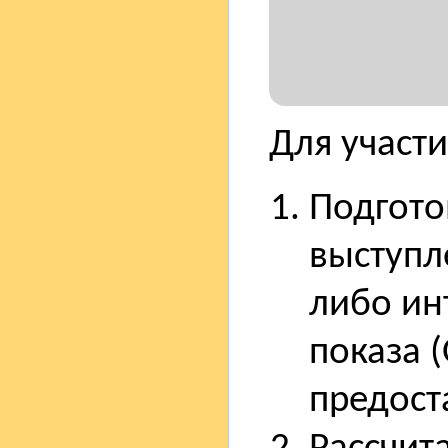
Для участ
Подгото
выступле
либо ин
показа (
предост