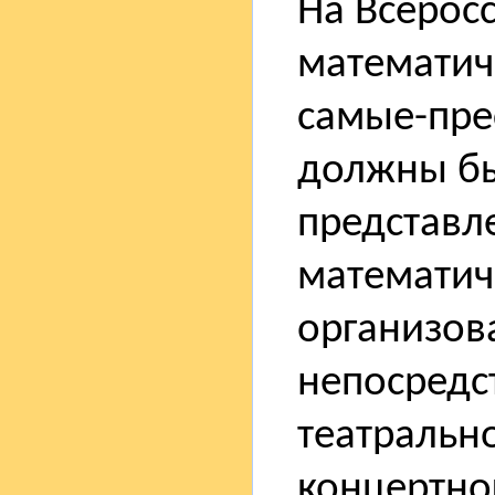
На Всерос
математич
самые-пре
должны бы
представл
математич
организов
непосредст
театральн
концертно