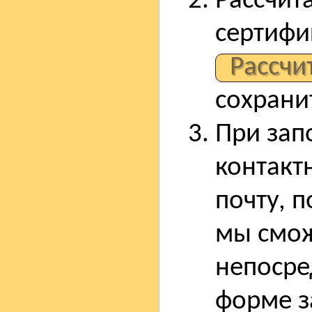
Рассчита
сертифи
Рассчи
сохрани
При зап
контакт
почту, п
мы смож
непосре
форме з