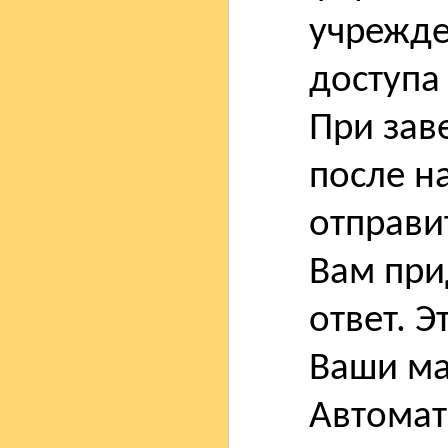
учрежден
доступа 
При зав
после н
отправит
Вам при
ответ. Э
Ваши ма
Автомат