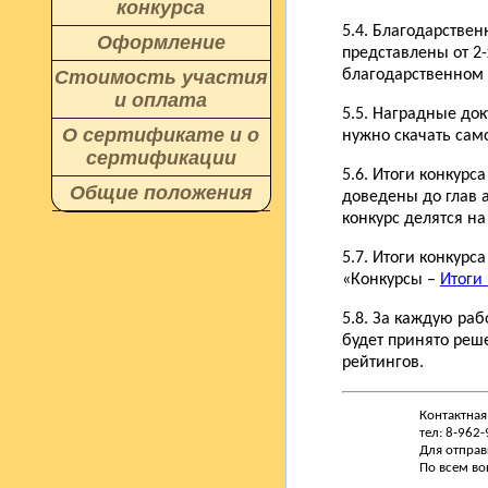
конкурса
5.4. Благодарствен
Оформление
представлены от 2-
Стоимость участия
благодарственном 
и оплата
5.5. Наградные до
О сертификате и о
нужно скачать сам
сертификации
5.6. Итоги конкурс
Общие положения
доведены до глав а
конкурс делятся на
5.7. Итоги конкур
«Конкурсы –
Итоги
5.8. За каждую раб
будет принято реш
рейтингов.
Контактная
тел: 8-962
Для отправ
По всем во