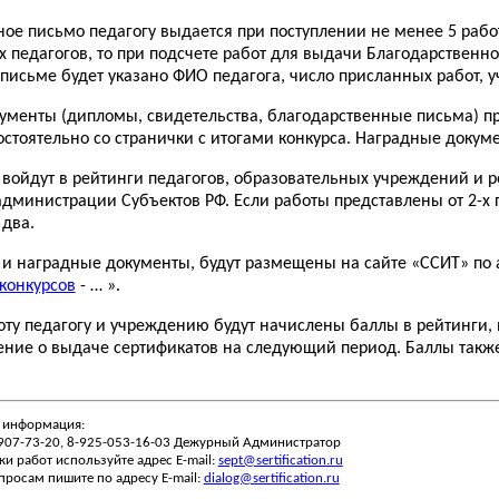
ное письмо педагогу выдается при поступлении не менее 5 рабо
х педагогов, то при подсчете работ для выдачи Благодарственно
письме будет указано ФИО педагога, число присланных работ, у
кументы (дипломы, свидетельства, благодарственные письма) п
остоятельно со странички с итогами конкурса. Наградные докуме
а войдут в рейтинги педагогов, образовательных учреждений и 
дминистрации Субъектов РФ. Если работы представлены от 2-х пе
 два.
са и наградные документы, будут размещены на сайте «ССИТ» по
 конкурсов
- … ».
оту педагогу и учреждению будут начислены баллы в рейтинги, 
ение о выдаче сертификатов на следующий период. Баллы такж
 информация:
-907-73-20, 8-925-053-16-03 Дежурный Администратор
ки работ используйте адрес E-mail:
sept@sertification.ru
просам пишите по адресу E-mail:
dialog@sertification.ru