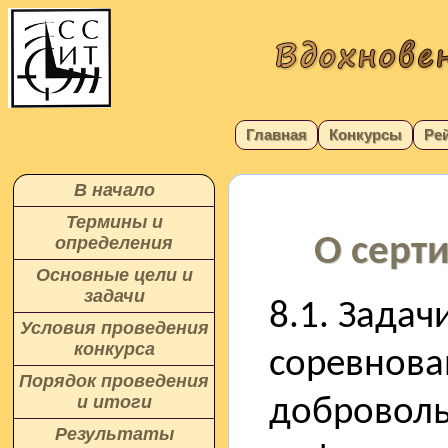
Главная
Конкурсы
Ре
В начало
Термины и
О серт
определения
Основные цели и
задачи
8.1. Задач
Условия проведения
конкурса
соревнова
Порядок проведения
и итоги
доброволь
Результаты