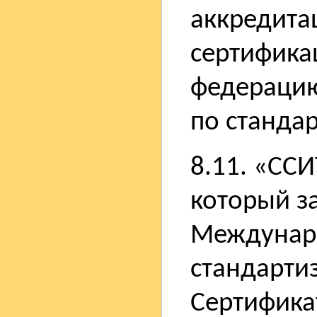
аккредита
сертифика
федераци
по станда
8.11. «ССИ
который з
Междунар
стандарти
Сертифика