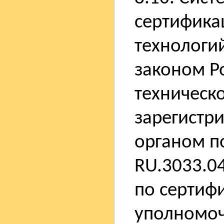
сертифик
технологий
законом Р
техническ
зарегистр
органом п
RU.3033.0
по сертиф
уполномоч