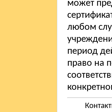
может пре
сертифика
любом случ
учреждения
период де
право на 
соответст
конкретно
Контак