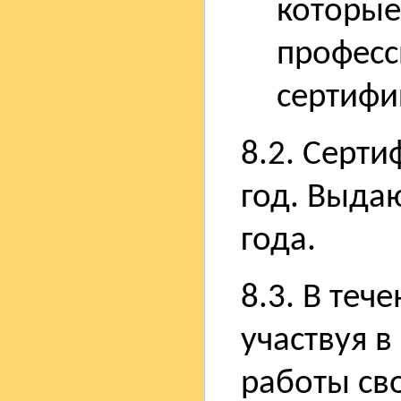
которые
професс
сертифи
8.2. Серти
год. Выда
года.
8.3. В теч
участвуя в
работы св