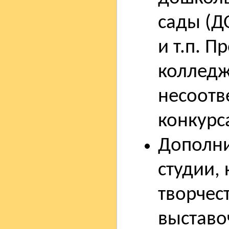
сады (Д
и т.п. 
колледж
несоотв
конкурс
Дополни
студии,
творчес
выставо