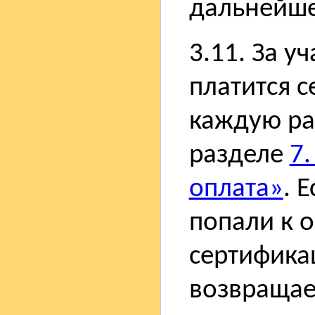
дальнейшег
3.11. За у
платится 
каждую ра
разделе
7.
оплата»
. 
попали к 
сертифика
возвращае