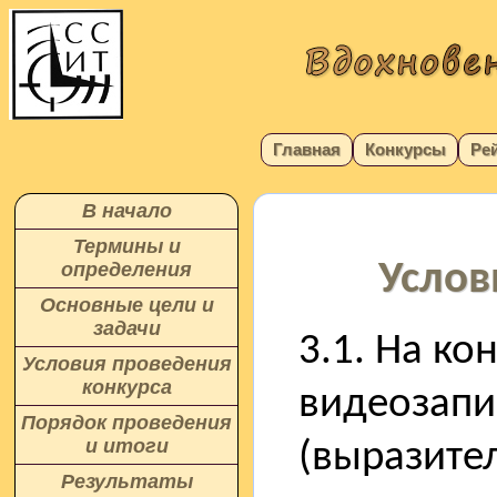
Главная
Конкурсы
Ре
В начало
Термины и
Услов
определения
Основные цели и
задачи
3.1. На ко
Условия проведения
конкурса
видеозапи
Порядок проведения
и итоги
(выразите
Результаты