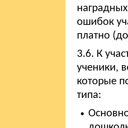
наградных
ошибок уч
платно (до
3.6. К уча
ученики, 
которые п
типа:
Основно
дошколь