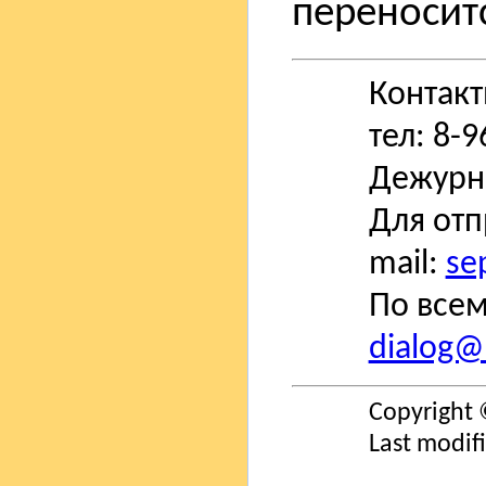
переноситс
Контак
тел: 8-
Дежурн
Для отп
mail:
se
По всем
dialog@s
Copyright 
Last modif