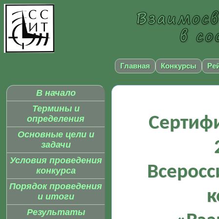
Главная
Конкурсы
Ре
В начало
Термины и
Сертифи
определения
Основные цели и
задачи
Условия проведения
Всеросс
конкурса
Порядок проведения
к
и итоги
Результаты