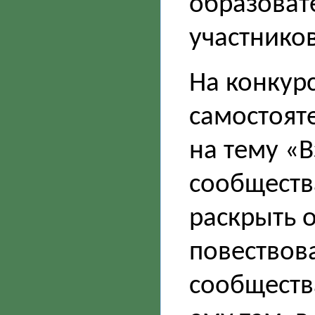
образоват
участников
На конкур
самостоят
на тему «
сообществ
раскрыть 
повествов
сообществ