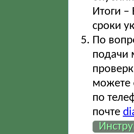
Итоги –
сроки у
По вопр
подачи 
проверк
можете 
по теле
почте
di
Инстру