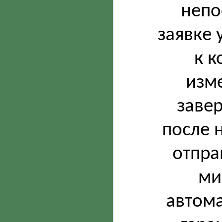
непо
заявке 
к к
изме
завер
после 
отпра
ми
автома