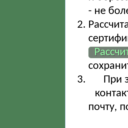
- не бо
Рассчита
сертифи
Рассчи
сохрани
При 
контак
почту, 