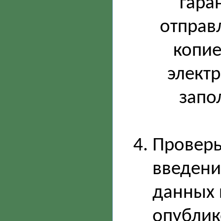
гара
отправ
копие
элект
запо
Проверь
введени
данных 
опублик