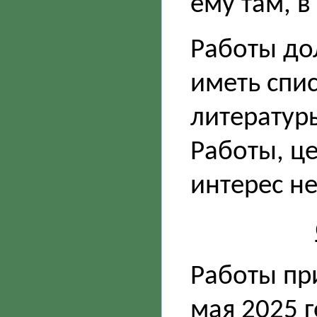
ему там, в
Работы до
иметь спи
литературы
Работы, це
интерес не
Работы пр
мая 2025 г