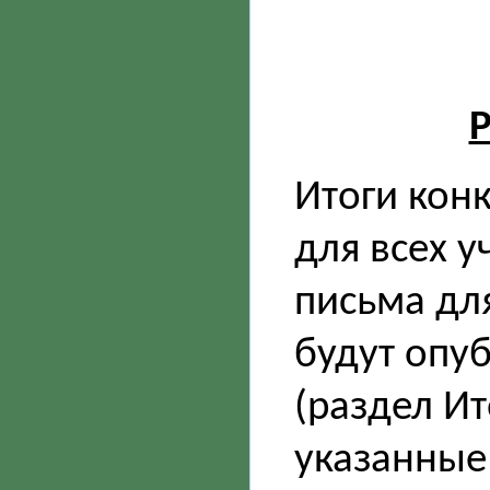
Р
Итоги кон
для всех у
письма дл
будут опу
(раздел Ит
указанные