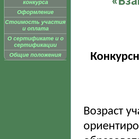
«Вза
конкурса
Оформление
Стоимость участия
и оплата
О сертификате и о
сертификации
Конкурс
Общие положения
Возраст уч
ориентиро