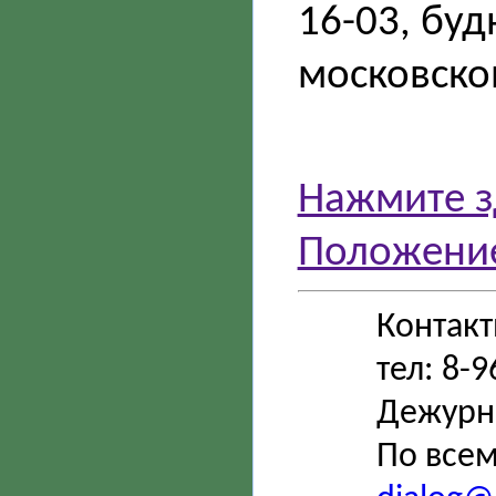
16-03, буд
московско
Нажмите з
Положение
Контак
тел: 8-
Дежурн
По всем