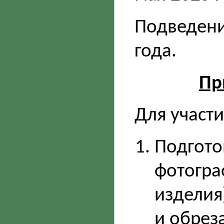
Подведени
года.
Пр
Для участ
Подгото
фотогра
изделия
и обрез