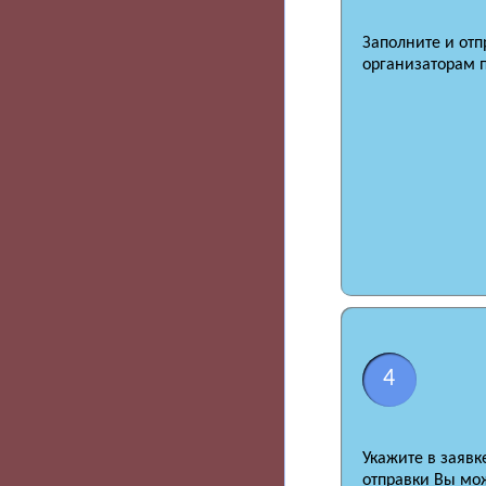
Заполните и отп
организаторам п
4
Укажите в заявк
отправки Вы мож