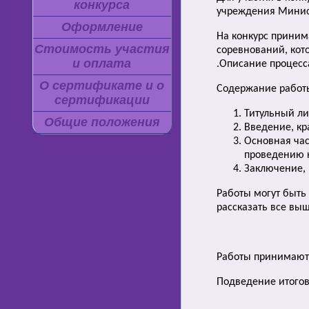
конкурса
учреждения Минист
Оформление
На конкурс приним
Стоимость участия
соревнований, кото
и оплата
.Описание процесса
О сертификате и о
Содержание работ
сертификации
Титульный ли
Общие положения
Введение, кра
Основная час
проведению к
Заключение, 
Работы могут быть
рассказать все вы
Работы принимаются
Подведение итогов 