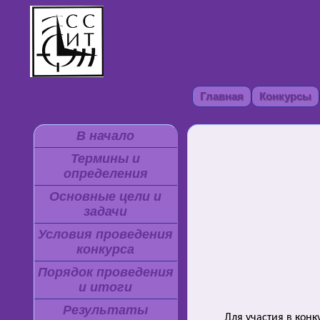
Главная
Конкурсы
В начало
Термины и
определения
Основные цели и
задачи
Условия проведения
конкурса
Порядок проведения
и итоги
Результаты
Для участия в кон