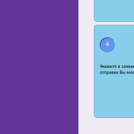
4
Укажите в заявк
отправки Вы мож