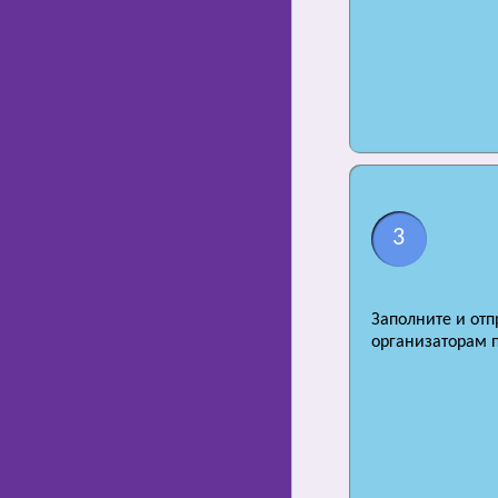
3
Заполните и отп
организаторам 