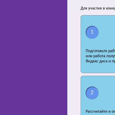
Для участия в конк
1
Подготовьте раб
или работа полу
Яндекс диск и п
2
Рассчитайте и о