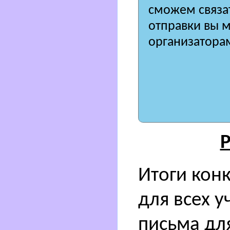
сможем связат
отправки вы 
организатора
Р
Итоги кон
для всех у
письма дл