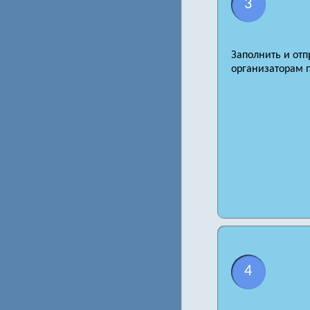
3
Заполнить и отп
организаторам 
4