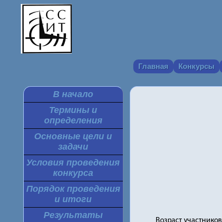
Главная
Конкурсы
В начало
Термины и
определения
Основные цели и
задачи
Условия проведения
конкурса
Порядок проведения
и итоги
Результаты
Возраст участников