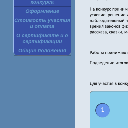
конкурса
На конкурс приним
Оформление
условие, решение и
Стоимость участия
наблюдательный че
и оплата
зрения законов фи
рассказа, сказки, 
О сертификате и о
сертификации
Общие положения
Работы принимаются
Подведение итогов 
Для участия в кон
1