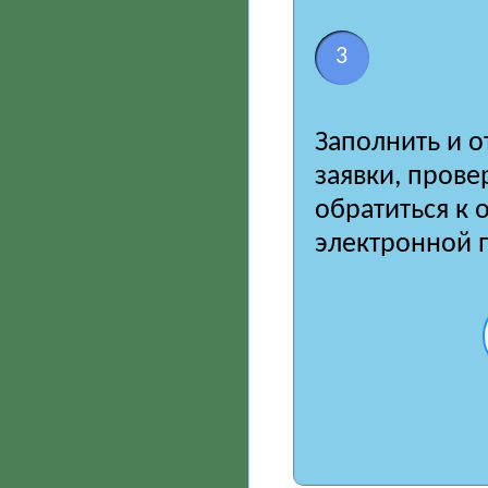
3
Заполнить и о
заявки, пров
обратиться к 
электронной 