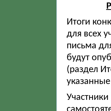
Р
Итоги кон
для всех у
письма дл
будут опу
(раздел Ит
указанные
Участники
самостоят