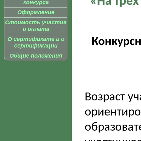
«На трёх
конкурса
Оформление
Стоимость участия
и оплата
Конкурс
О сертификате и о
сертификации
Общие положения
Возраст уч
ориентиро
образоват