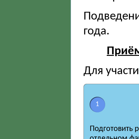
Подведени
года.
Приём
Для участ
1
Подготовить р
отдельном фа