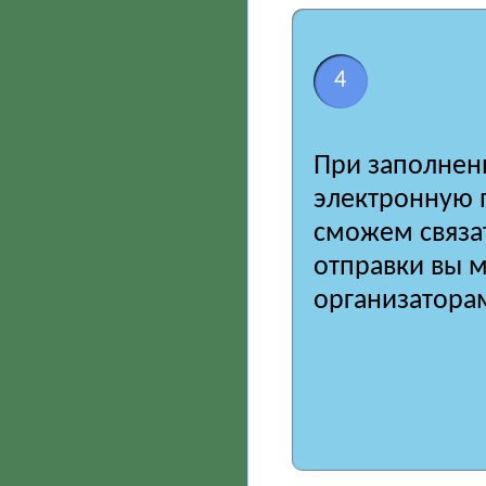
4
При заполнени
электронную п
сможем связат
отправки вы 
организатора