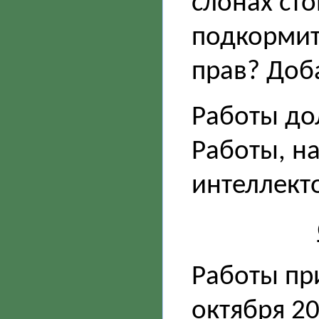
слонах ст
подкормит
прав? Доб
Работы до
Работы, н
интеллекто
Работы пр
октября 20