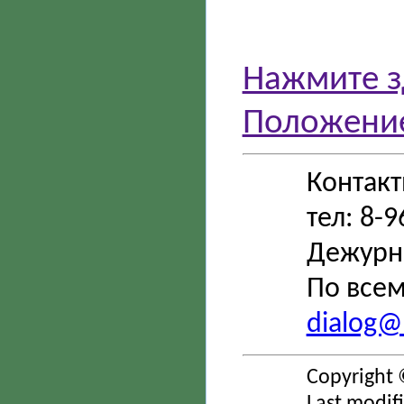
Нажмите з
Положение
Контак
тел: 8-
Дежурн
По всем
dialog@s
Copyright 
Last modif