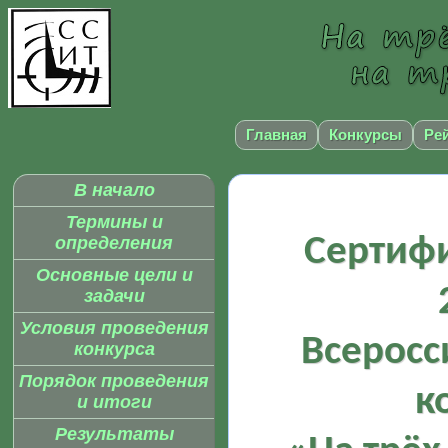
Главная
Конкурсы
Ре
В начало
Термины и
Сертифи
определения
Основные цели и
задачи
Условия проведения
Всеросс
конкурса
Порядок проведения
к
и итоги
Результаты