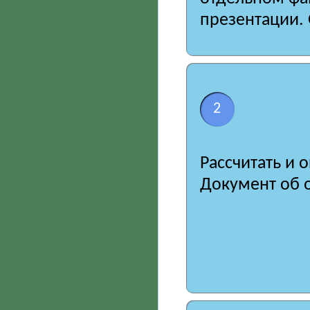
презентации. 
2
Рассчитать и 
Документ об о