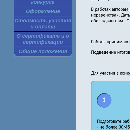
конкурса
В работах авторам
Оформление
неравенства». Дат
Стоимость участия
обе задачи нам. Юм
и оплата
О сертификате и о
сертификации
Работы принимаются
Общие положения
Подведение итогов 
Для участия в конк
1
Подготовьте ра
- не более 30Мб