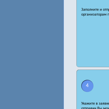
Заполните и отп
организаторам п
4
Укажите в заявк
отправки Вы мож