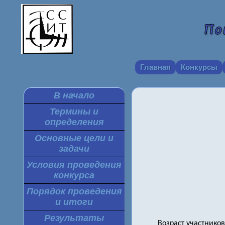
Главная
Конкурсы
В начало
Термины и
определения
Основные цели и
задачи
Условия проведения
конкурса
Порядок проведения
и итоги
Результаты
Возраст участнико