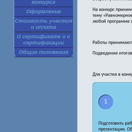
конкурса
На конкурс приним
Оформление
тему «Равномерное
Стоимость участия
любой программе с
и оплата
О сертификате и о
сертификации
Работы принимаются
Общие положения
Подведение итогов 
Для участия в кон
1
Подготовить раб
презентации. Об