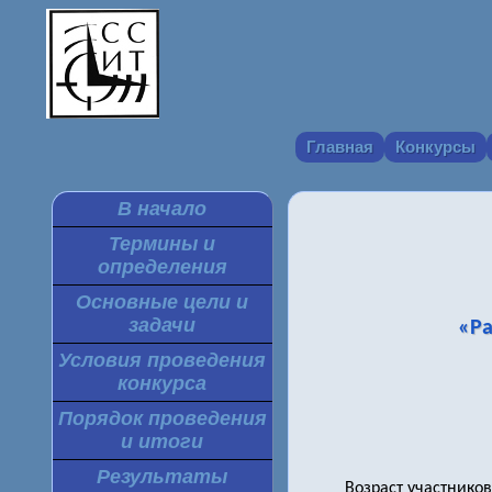
Главная
Конкурсы
В начало
Термины и
определения
Основные цели и
задачи
«Р
Условия проведения
конкурса
Порядок проведения
и итоги
Результаты
Возраст участников