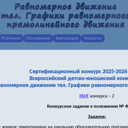
Рейтинги
Положение
Квитанция
Новости
Сертификационный конкурс 2025-2026 
Всероссийский детско-юношеский конк
авномерное движение тел. Графики равномерног
РАНГ
конкурса – 2
Конкурсное задание к положению № Ф
Задание:
: конкурс ориентирован на школьную образовательную программу