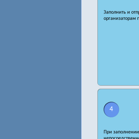
Заполнить и отп
организаторам 
4
При заполнении 
непосредственно