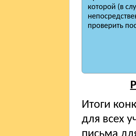
которой (в сл
непосредстве
проверить пос
Р
Итоги кон
для всех у
письма дл