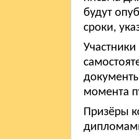
будут опу
сроки, ук
Участники
самостоят
документы 
момента п
Призёры к
дипломам