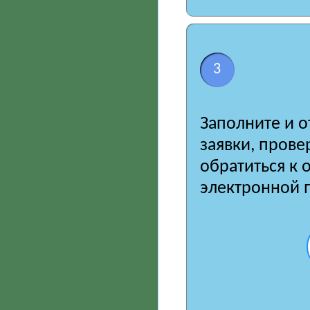
3
Заполните и о
заявки, пров
обратиться к 
электронной 