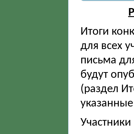
Р
Итоги кон
для всех у
письма дл
будут опу
(раздел Ит
указанные
Участники