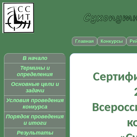
Главная
Конкурсы
Ре
В начало
Термины и
Сертифи
определения
Основные цели и
задачи
Условия проведения
Всеросс
конкурса
Порядок проведения
к
и итоги
Результаты