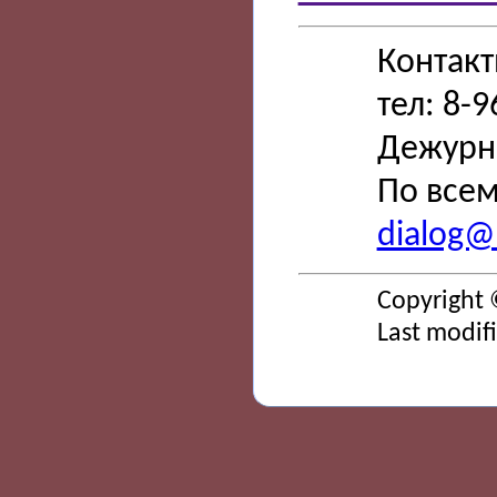
Контак
тел: 8-
Дежурн
По всем
dialog@s
Copyright 
Last modif