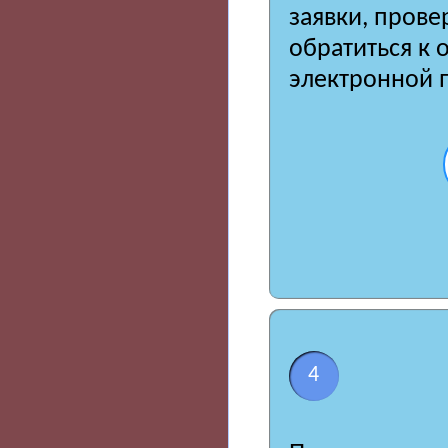
заявки, пров
обратиться к 
электронной 
4