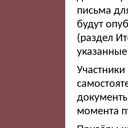
письма дл
будут опу
(раздел Ит
указанные
Участники
самостоят
документы 
момента п