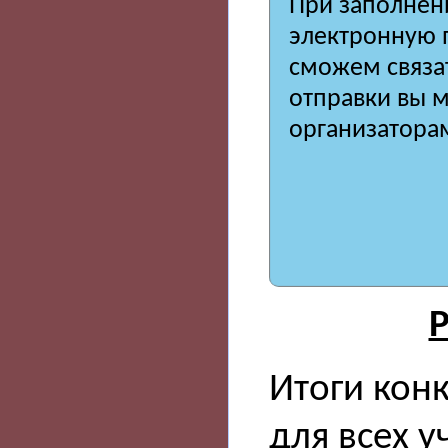
При заполнени
электронную п
сможем связат
отправки вы 
организатора
Р
Итоги кон
для всех у