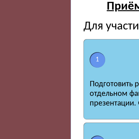
Приём
Для участ
1
Подготовить р
отдельном фа
презентации. 