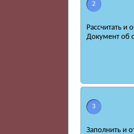
2
Рассчитать и 
Документ об о
3
Заполнить и о