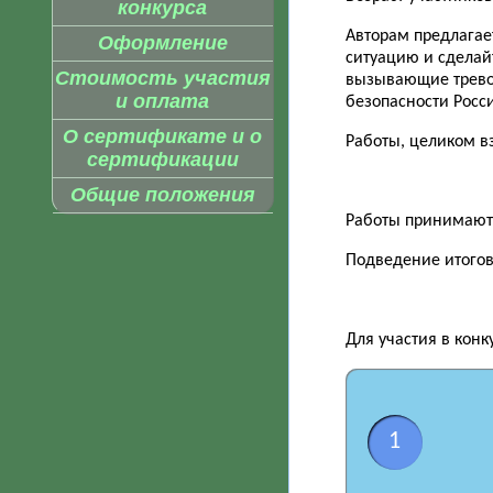
конкурса
Авторам предлагае
Оформление
ситуацию и сделай
Стоимость участия
вызывающие тревог
и оплата
безопасности Росс
О сертификате и о
Работы, целиком в
сертификации
Общие положения
Работы принимаются
Подведение итогов 
Для участия в кон
1