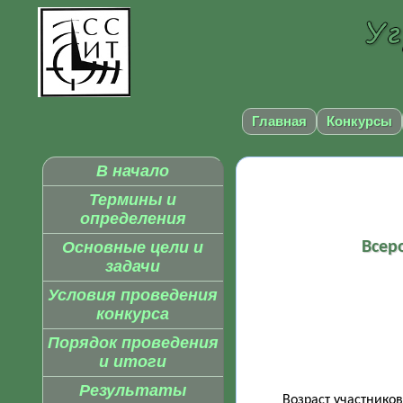
Главная
Конкурсы
В начало
Термины и
определения
Основные цели и
Всер
задачи
Условия проведения
конкурса
Порядок проведения
и итоги
Результаты
Возраст участников