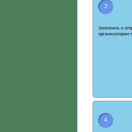
3
Заполнить и отп
организаторам 
4