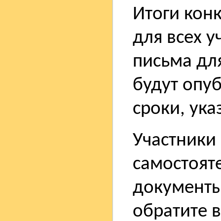
Итоги кон
для всех у
письма дл
будут опу
сроки, ук
Участники
самостоят
документы 
обратите 