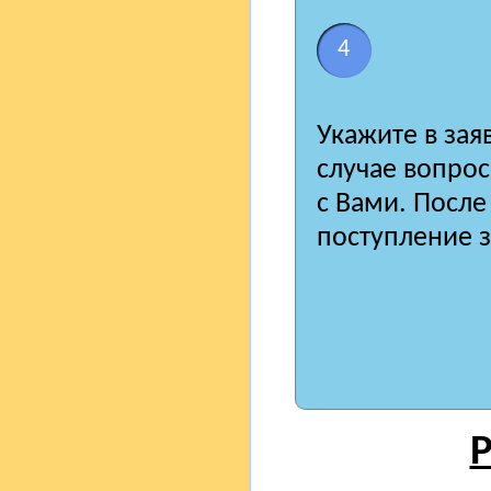
4
Укажите в зая
случае вопро
с Вами. После
поступление з
Р