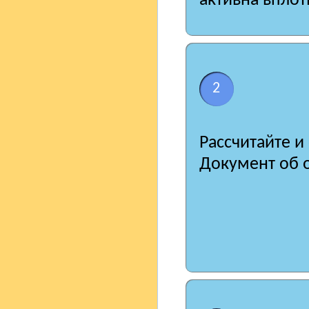
активна вплот
2
Рассчитайте и
Документ об о