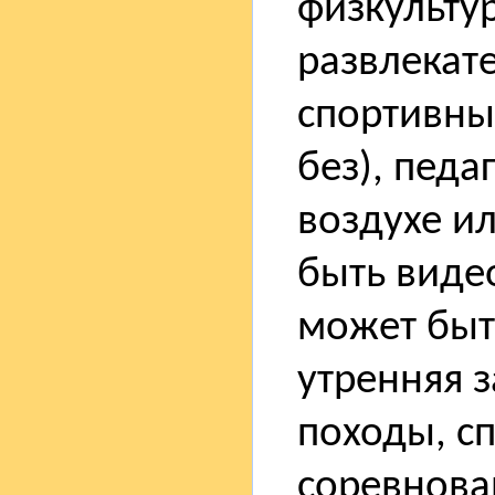
физкульту
развлекат
спортивны
без), педа
воздухе и
быть виде
может быт
утренняя 
походы, с
соревнова