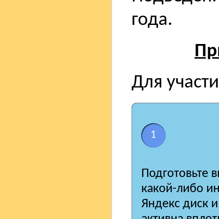
года.
Пр
Для участи
1
Подготовьте в
какой-либо ин
Яндекс диск и