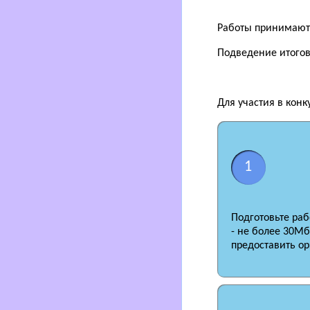
Работы принимаются
Подведение итогов 
Для участия в конк
1
Подготовьте ра
- не более 30Мб
предоставить ор