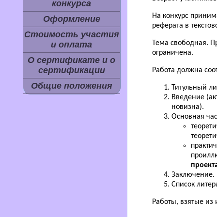
конкурса
На конкурс приним
Оформление
реферата в текстов
Стоимость участия
Тема свободная. П
и оплата
ограничена.
О сертификате и о
сертификации
Работа должна соот
Общие положения
Титульный ли
Введение (ак
новизна).
Основная час
теорети
теорети
практич
проиллю
проекта
Заключение.
Список литер
Работы, взятые из 