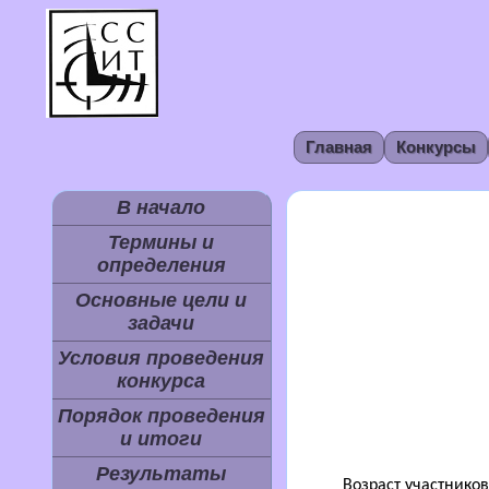
Главная
Конкурсы
В начало
Термины и
определения
Основные цели и
задачи
Условия проведения
конкурса
Порядок проведения
и итоги
Результаты
Возраст участников