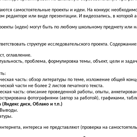
аются самостоятельные проекты и идеи. На конкурс необходимо
ом редакторе или виде презентации. И видеозапись, в которой а
роекты (идеи) могут быть по любому школьному предмету или н
ветствовать структуре исследовательского проекта. Содержание
ст, оглавление.
туальность, проблема, формулировка темы, объект, цели и зада
ть:
ческая часть: обзор литературы по теме, изложение общей ко
ческой части не более 2 листов печатного текста.
еская часть: описание проведенной работы, опыты, анкетирова
стрирована фотографиями (автор за работой), графиками, табл
 (Яндекс диск, Облако и т.п.)
 Выводы.
атуры.
интернета, интереса не представляют (проверка на самостоятель